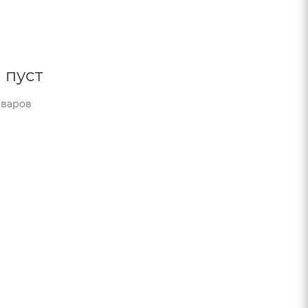
 пуст
оваров