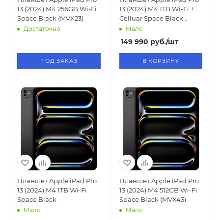
13 (2024) M4 256GB Wi-Fi
13 (2024) M4 1TB Wi-Fi +
Space Black (MVX23)
Celluar Space Black
Standard Glass (MVXW3)
Достаточно
Мало
149 990
руб.
/шт
ПОД ЗАКАЗ
В КОРЗИНУ
Планшет Apple iPad Pro
Планшет Apple iPad Pro
13 (2024) M4 1TB Wi-Fi
13 (2024) M4 512GB Wi-Fi
Space Black
Space Black (MVX43)
Мало
Мало