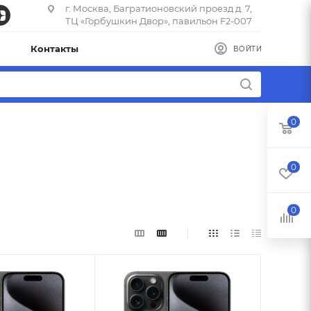
г. Москва, Багратионовский проезд д. 7,
ТЦ «Горбушкин Двор», павильон F2-007
Контакты
ВОЙТИ
0
0
0