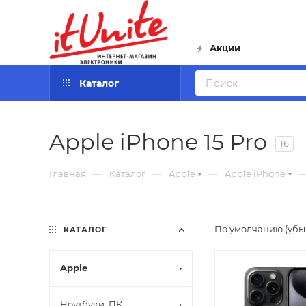
Акции
Каталог
Apple iPhone 15 Pro
16
—
—
—
Главная
Каталог
Apple
Apple iPhone
По умолчанию (уб
КАТАЛОГ
Apple
Ноутбуки, ПК