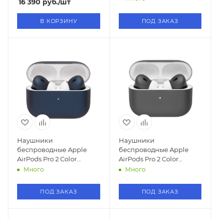
16 390
руб.
/шт
В КОРЗИНУ
ПОД ЗАКАЗ
Наушники
Наушники
беспроводные Apple
беспроводные Apple
AirPods Pro 2 Color
AirPods Pro 2 Color
(Темно-cиний)
(Графитовый )
Много
Много
ПОД ЗАКАЗ
ПОД ЗАКАЗ