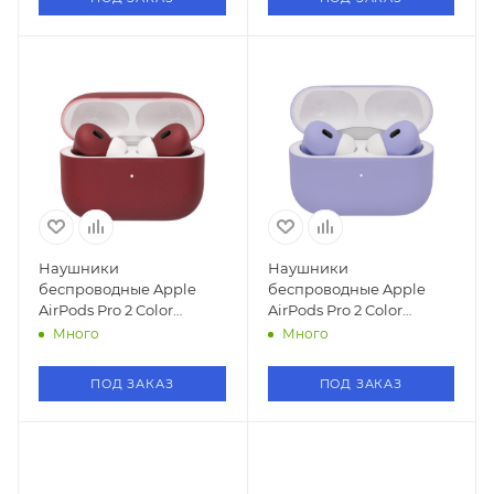
Наушники
Наушники
беспроводные Apple
беспроводные Apple
AirPods Pro 2 Color
AirPods Pro 2 Color
(Burgundy/Бордовый)
(Lavender /Лаванда)
Много
Много
ПОД ЗАКАЗ
ПОД ЗАКАЗ