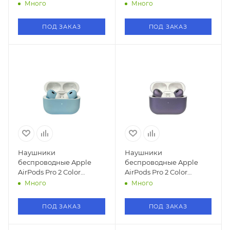
(Tiffany/Тиффани)
(Orange/Оранжевый)
Много
Много
ПОД ЗАКАЗ
ПОД ЗАКАЗ
Наушники
Наушники
беспроводные Apple
беспроводные Apple
AirPods Pro 2 Color
AirPods Pro 2 Color
(Небесно-голубой)
(Purple Pro)
Много
Много
ПОД ЗАКАЗ
ПОД ЗАКАЗ