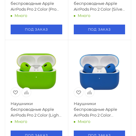
беспроводные Apple
беспроводные Apple
AirPods Pro 2 Color (Pro
AirPods Pro 2 Color (Silver/
Blue /Про Синий)
Сильвер)
Много
Много
ПОД ЗАКАЗ
ПОД ЗАКАЗ
Наушники
Наушники
беспроводные Apple
беспроводные Apple
AirPods Pro 2 Color (Light
AirPods Pro 2 Color
green/Салатовый)
(Ультрамарин)
Много
Много
ПОД ЗАКАЗ
ПОД ЗАКАЗ