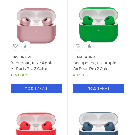
Наушники
Наушники
беспроводные Apple
беспроводные Apple
AirPods Pro 2 Color
AirPods Pro 2 Color
(Розовое Золото)
(Green/Зеленый)
Много
Много
ПОД ЗАКАЗ
ПОД ЗАКАЗ