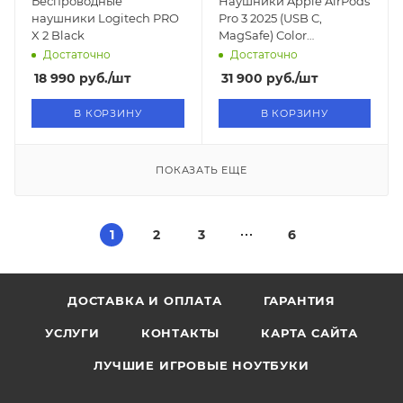
Беспроводные
Наушники Apple AirPods
наушники Logitech PRO
Pro 3 2025 (USB C,
X 2 Black
MagSafe) Color
(Burgundi) Бордовый
Достаточно
Достаточно
матовый
18 990
руб.
/шт
31 900
руб.
/шт
В КОРЗИНУ
В КОРЗИНУ
ПОКАЗАТЬ ЕЩЕ
1
2
3
6
ДОСТАВКА И ОПЛАТА
ГАРАНТИЯ
УСЛУГИ
КОНТАКТЫ
КАРТА САЙТА
ЛУЧШИЕ ИГРОВЫЕ НОУТБУКИ