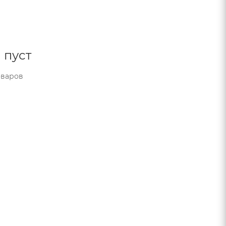
 пуст
оваров