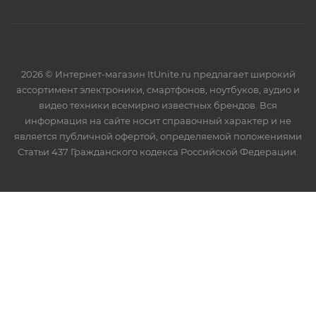
2026 © Интернет-магазин ItUnite.ru предлагает широкий
ассортимент электроники, смартфонов, ноутбуков, аудио и
видео техники всемирно известных брендов. Вся
информация на сайте носит справочный характер и не
является публичной офертой, определяемой положениями
Статьи 437 Гражданского кодекса Российской Федерации.