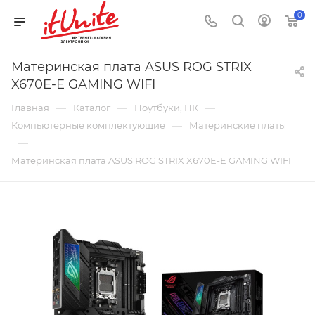
0
Материнская плата ASUS ROG STRIX
X670E-E GAMING WIFI
—
—
—
Главная
Каталог
Ноутбуки, ПК
—
Компьютерные комплектующие
Материнские платы
—
Материнская плата ASUS ROG STRIX X670E-E GAMING WIFI