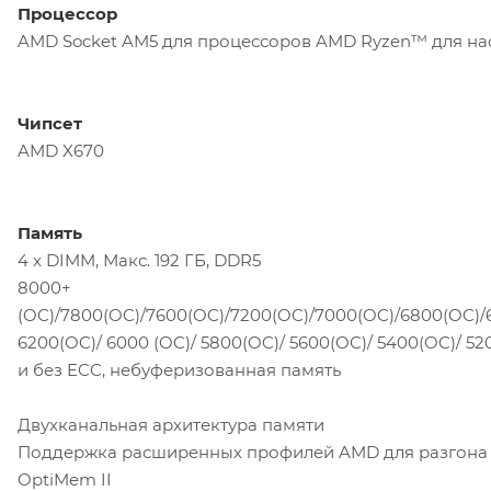
Процессор
AMD Socket AM5 для процессоров AMD Ryzen™ для на
Чипсет
AMD X670
Память
4 x DIMM, Макс. 192 ГБ, DDR5
8000+
(OC)/7800(OC)/7600(OC)/7200(OC)/7000(OC)/6800(OC)/
6200(OC)/ 6000 (OC)/ 5800(OC)/ 5600(OC)/ 5400(OC)/ 52
и без ECC, небуферизованная память
Двухканальная архитектура памяти
Поддержка расширенных профилей AMD для разгона
OptiMem II