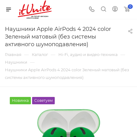
0
Наушники Apple AirPods 4 2024 color
Зеленый матовый (без системы
активного шумоподавления)
—
—
—
Главная
Каталог
Hi-Fi, аудио и видео-техника
—
Наушники
Наушники Apple AirPods 4 2024 color Зеленый матовый (без
системы активного шумоподавления)
Новинка
Советуем