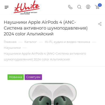
0
Наушники Apple AirPods 4 (ANC-
Система активного шумоподавления)
2024 color Альпийский
—
—
—
Главная
Каталог
Hi-Fi, аудио и видео-техника
—
Наушники
Наушники Apple AirPods 4 (ANC-Система активного
шумоподавления) 2024 color Альпийский
Новинка
Советуем