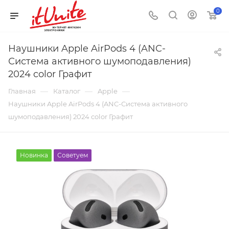
0
Наушники Apple AirPods 4 (ANC-
Система активного шумоподавления)
2024 color Графит
—
—
—
Главная
Каталог
Apple
Наушники Apple AirPods 4 (ANC-Система активного
шумоподавления) 2024 color Графит
Новинка
Советуем