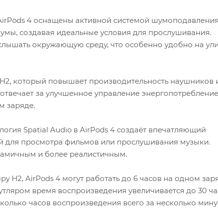
AirPods 4 оснащены активной системой шумоподавления
мы, создавая идеальные условия для прослушивания.
 слышать окружающую среду, что особенно удобно на ул
 H2, который повышает производительность наушников 
е отвечает за улучшенное управление энергопотребление
м заряде.
логия Spatial Audio в AirPods 4 создаёт впечатляющий
й для просмотра фильмов или прослушивания музыки.
намичным и более реалистичным.
у H2, AirPods 4 могут работать до 6 часов на одном зар
тляром время воспроизведения увеличивается до 30 ча
колько часов воспроизведения всего за несколько минут