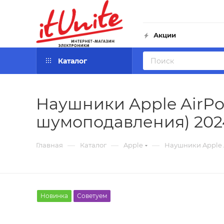
Акции
Каталог
Наушники Apple AirPo
шумоподавления) 2024 
—
—
—
Главная
Каталог
Apple
Наушники Apple A
Новинка
Советуем