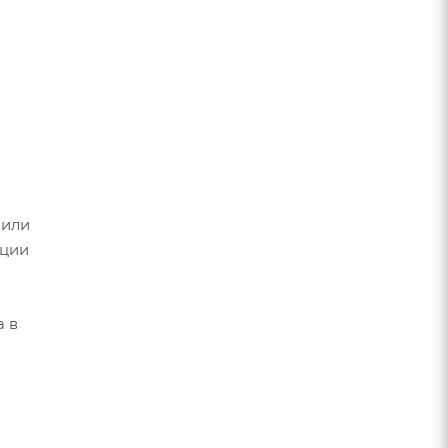
 или
ации
а в