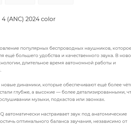
4 (ANC) 2024 color
бновление популярных беспроводных наушников, которо
я ещё большего удобства и качественного звука. В нов
хнологии, длительное время автономной работы и
.
ли новые динамики, которые обеспечивают ещё более чёт
стали глубже, а высокие — более детализированными, ч
ослушивании музыки, подкастов или звонках.
EQ автоматически настраивает звук под анатомические
достичь оптимального баланса звучания, независимо от