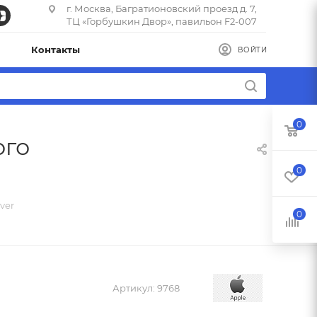
г. Москва, Багратионовский проезд д. 7,
ТЦ «Горбушкин Двор», павильон F2-007
Контакты
ВОЙТИ
0
ого
0
ver
0
Артикул:
9768