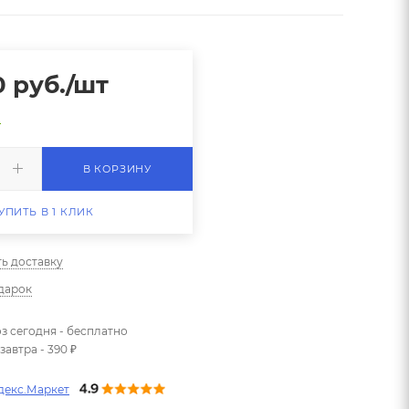
0
руб.
/шт
о
В КОРЗИНУ
УПИТЬ В 1 КЛИК
ть доставку
одарок
з сегодня - бесплатно
завтра - 390 ₽
декс.Маркет