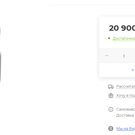
20 90
Достаточн
К
Рассчита
Хочу в п
Самовыво
Доставка 
Мы на Ян