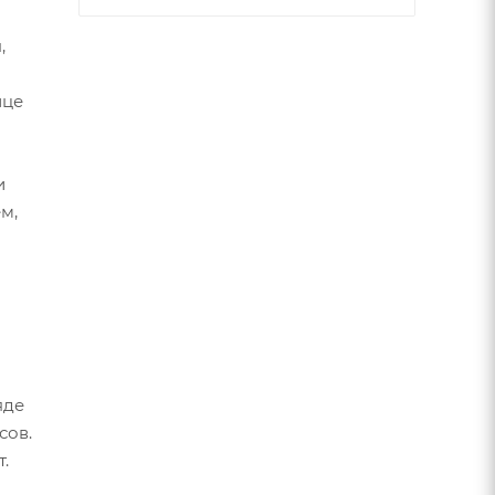
,
ице
и
м,
яде
сов.
.