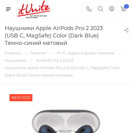
0
Наушники Apple AirPods Pro 2 2023
(USB C, MagSafe) Color (Dark Blue)
Темно-синий матовый
—
—
—
Главная
Каталог
Hi-Fi, аудио и видео-техника
—
—
Наушники
AirPods Pro 2 (2022)
Наушники Apple AirPods Pro 2 2023 (USB C, MagSafe) Color
(Dark Blue) Темно-синий матовый
NEW 2023