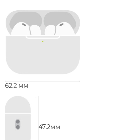
62.2 мм
47.2мм