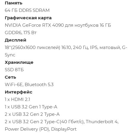
Память
64 ГБ DDR5 SDRAM
Графическая карта
NVIDIA GeForce RTX 4090 для ноутбуков 16 ГБ
GDDR6, 175 Вт
Дисплей
18"(2560x1600 пикселей) 16:10, 240 Гц, IPS, матовый, G-
Sync
Хранилище
SSD 8TБ
Сеть
WiFi-6Е, Bluetooth 5.3
Интерфейс
1 x HDMI 2.1
1 x USB 3.2 Gen 1 Type-A
2 x USB 3.2 Gen 2 Type-A
2 x USB 3.2 Gen 2 Type-C(40 Гбит/с), Thunderbolt 4,
Power Delivery (PD), DisplayPort