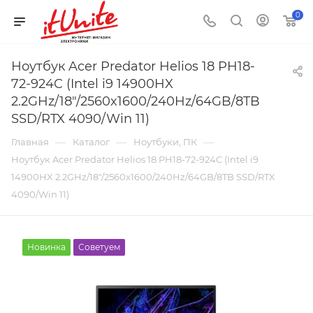
0
Ноутбук Acer Predator Helios 18 PH18-
72-924C (Intel i9 14900HX
2.2GHz/18"/2560x1600/240Hz/64GB/8TB
SSD/RTX 4090/Win 11)
—
—
—
Главная
Каталог
Ноутбуки, ПК
Ноутбук Acer Predator Helios 18 PH18-72-924C (Intel i9
14900HX 2.2GHz/18"/2560x1600/240Hz/64GB/8TB SSD/RTX
4090/Win 11)
Новинка
Советуем