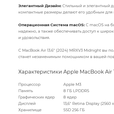
Элегантный Дизайн:
Стильный и элегантный ди
компактные размеры делают его удобным для 
Операционная Система macOS:
С macOS на бо
надежно, а также обеспечивать доступ к широ
и удовольствия.
С MacBook Air 13.6" (2024) MRXV3 Midnight вы
станет незаменимым помощником в вашей пов
Характеристики Apple MacBook Air 1
Процессор
Apple M3
Память
8 ГБ LPDDR5
Графических ядер
8 ядер
Дисплей
13,6" Retina Display (256
Хранилище
SSD 256 ГБ