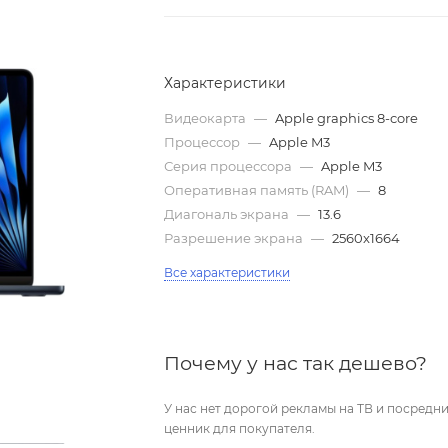
Характеристики
Видеокарта
—
Apple graphics 8-core
Процессор
—
Apple M3
Серия процессора
—
Apple M3
Оперативная память (RAM)
—
8
Диагональ экрана
—
13.6
Разрешение экрана
—
2560x1664
Все характеристики
Почему у нас так дешево?
У нас нет дорогой рекламы на ТВ и посред
ценник для покупателя.