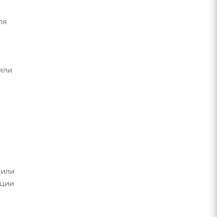
ля
 или
 или
ации