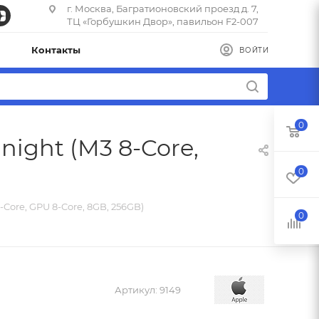
г. Москва, Багратионовский проезд д. 7,
ТЦ «Горбушкин Двор», павильон F2-007
Контакты
ВОЙТИ
0
night (M3 8-Core,
0
-Core, GPU 8-Core, 8GB, 256GB)
0
Артикул:
9149