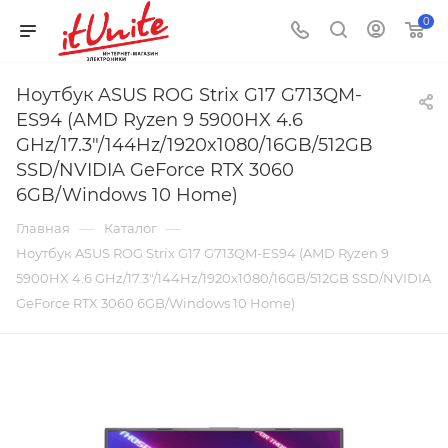
0
Ноутбук ASUS ROG Strix G17 G713QM-
ES94 (AMD Ryzen 9 5900HX 4.6
GHz/17.3"/144Hz/1920x1080/16GB/512GB
SSD/NVIDIA GeForce RTX 3060
6GB/Windows 10 Home)
—
—
Главная
Каталог
Ноутбук ASUS ROG Strix G17 G713QM-ES94 (AMD Ryzen 9
5900HX 4.6 GHz/17.3"/144Hz/1920x1080/16GB/512GB SSD/NVIDIA
GeForce RTX 3060 6GB/Windows 10 Home)