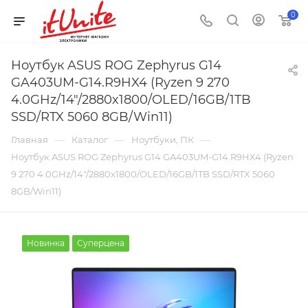
0
Ноутбук ASUS ROG Zephyrus G14
GA403UM-G14.R9HX4 (Ryzen 9 270
4.0GHz/14"/2880x1800/OLED/16GB/1TB
SSD/RTX 5060 8GB/Win11)
—
—
—
Главная
Каталог
Ноутбуки, ПК
Ноутбук ASUS ROG Zephyrus G14 GA403UM-G14.R9HX4 (Ryzen
9 270 4.0GHz/14"/2880x1800/OLED/16GB/1TB SSD/RTX 5060
8GB/Win11)
Новинка
Суперцена