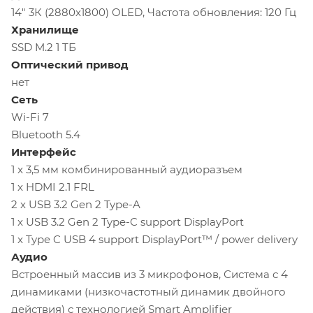
14" 3К (2880x1800) OLED, Частота обновления: 120 Гц
Хранилище
SSD M.2 1 TБ
Оптический привод
нет
Сеть
Wi-Fi 7
Bluetooth 5.4
Интерфейс
1 x 3,5 мм комбинированный аудиоразъем
1 x HDMI 2.1 FRL
2 х USB 3.2 Gen 2 Type-A
1 x USB 3.2 Gen 2 Type-C support DisplayPort
1 x Type C USB 4 support DisplayPort™ / power delivery
Аудио
Встроенный массив из 3 микрофонов, Система с 4
динамиками (низкочастотный динамик двойного
действия) с технологией Smart Amplifier