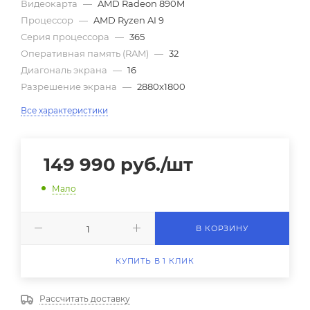
Видеокарта
—
AMD Radeon 890M
Процессор
—
AMD Ryzen AI 9
Серия процессора
—
365
Оперативная память (RAM)
—
32
Диагональ экрана
—
16
Разрешение экрана
—
2880x1800
Все характеристики
149 990
руб.
/шт
Мало
В КОРЗИНУ
КУПИТЬ В 1 КЛИК
Рассчитать доставку