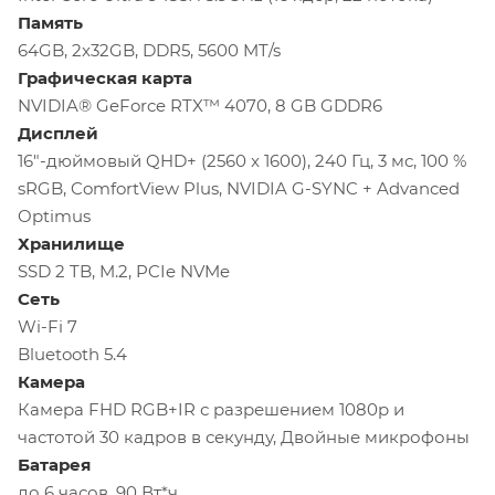
Память
64GB, 2x32GB, DDR5, 5600 MT/s
Графическая карта
NVIDIA® GeForce RTX™ 4070, 8 GB GDDR6
Дисплей
16"-дюймовый QHD+ (2560 x 1600), 240 Гц, 3 мс, 100 %
sRGB, ComfortView Plus, NVIDIA G-SYNC + Advanced
Optimus
Хранилище
SSD 2 TB, M.2, PCIe NVMe
Сеть
Wi-Fi 7
Bluetooth 5.4
Камера
Камера FHD RGB+IR с разрешением 1080p и
частотой 30 кадров в секунду, Двойные микрофоны
Батарея
до 6 часов, 90 Вт*ч