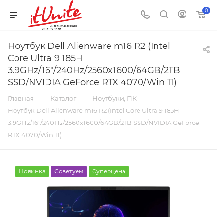
0
Ноутбук Dell Alienware m16 R2 (Intel
Core Ultra 9 185H
3.9GHz/16"/240Hz/2560x1600/64GB/2TB
SSD/NVIDIA GeForce RTX 4070/Win 11)
—
—
—
Главная
Каталог
Ноутбуки, ПК
Ноутбук Dell Alienware m16 R2 (Intel Core Ultra 9 185H
3.9GHz/16"/240Hz/2560x1600/64GB/2TB SSD/NVIDIA GeForce
RTX 4070/Win 11)
Новинка
Советуем
Суперцена