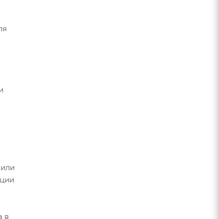
ля
и
 или
ации
а в