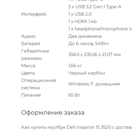
3 х USB 3.2 Gen 1 Type-A
Интерфейс
1 х USB 2.0
1 х HDMI 1.4b
1 х headphone/microphone 
Аудио
Два динамика
Батарея
До 6 часов, 54Втч
Габаритные
358,5 x 235,56 x 21,07 мм
размеры
Масса
1,66 кг
Цвета
Черный карбон
Операционная
Windows 11 домашняя
система
Питание
65 Вт
Оформление заказа
Как купить ноутбук Dell Inspiron 15 3520 с дос