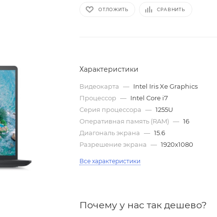
ОТЛОЖИТЬ
СРАВНИТЬ
Характеристики
Видеокарта
—
Intel Iris Xe Graphics
Процессор
—
Intel Core i7
Серия процессора
—
1255U
Оперативная память (RAM)
—
16
Диагональ экрана
—
15.6
Разрешение экрана
—
1920x1080
Все характеристики
Почему у нас так дешево?