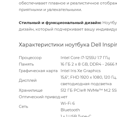
обеспечивает плавное и реалистичное отображ
приятными и увлекательными.
Стильный и функциональный дизайн:
Ноутбук
дизайн, который подчеркивает вашу индивидуа
Характеристики ноутбука Dell Inspir
Процессор
Intel Core i7-1255U 1.7 ГГц
Память
16 ГБ 2 x 8 GB, DDR4 - 2666
Графическая карта
Intel Iris Xe Graphics
15,6", FHD 1920 x 1080, 120
Дисплей
светодиодная подсветка
Хранилище
512 ГБ PCIe® NVMe™ M.2 S
Оптический привод
нет
Wi-Fi 6
Сеть
Bluetooth
1 х 1 USB Type-C