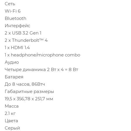
Сеть
Wi-Fi 6
Bluetooth
Интерфейс
2 х USB 3.2 Gen 1
2 х Thunderbolt™ 4
1 х HDMI 1.4
1 х headphone/microphone combo
Аудио
Четыре динамика 2 Вт x 4 = 8 Вт
Батарея
До 8 часов, 86Втч
Габаритные размеры
19,5 x 356,78 x 251,7 мм
Масса
2.1 кг
Цвета
Серый