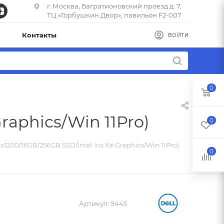
г. Москва, Багратионовский проезд д. 7,
ТЦ «Горбушкин Двор», павильон F2-007
Контакты
ВОЙТИ
0
Graphics/Win 11Pro)
0
0x1200/16GB/256GB SSD/Intel Iris Xe Graphics/Win 11Pro)
0
Артикул:
9445