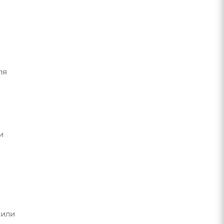
ля
и
 или