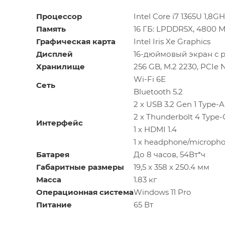
Процессор
Intel Core i7 1365U 1,8G
Память
16 ГБ: LPDDR5X, 4800 М
Графическая карта
Intel Iris Xe Graphics
Дисплей
16-дюймовый экран с ра
Хранилище
256 GB, M.2 2230, PCIe 
Wi-Fi 6Е
Сеть
Bluetooth 5.2
2 x USB 3.2 Gen 1 Type-A
2 х Thunderbolt 4 Type-
Интерфейс
1 х HDMI 1.4
1 х headphone/microph
Батарея
До 8 часов, 54Вт*ч
Габаритные размеры
19,5 x 358 x 250.4 мм
Масса
1.83 кг
Операционная система
Windows 11 Pro
Питание
65 Вт