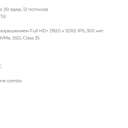
Hz (10 ядер, 12 потоков)
Т/с
зрешением Full HD+ (1920 x 1200) IPS, 300 нит
NVMe, SSD, Class 35
С
one combo