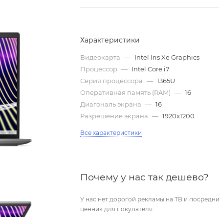
Характеристики
Видеокарта
—
Intel Iris Xe Graphics
Процессор
—
Intel Core i7
Серия процессора
—
1365U
Оперативная память (RAM)
—
16
Диагональ экрана
—
16
Разрешение экрана
—
1920x1200
Все характеристики
Почему у нас так дешево?
У нас нет дорогой рекламы на ТВ и посред
ценник для покупателя.