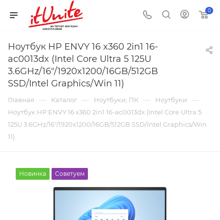
0
Ноутбук HP ENVY 16 x360 2in1 16-
ac0013dx (Intel Core Ultra 5 125U
3.6GHz/16"/1920x1200/16GB/512GB
SSD/Intel Graphics/Win 11)
—
—
—
—
Главная
Каталог
Ноутбуки, ПК
Ноутбуки
Ноутбук HP ENVY 16 x360 2in1 16-ac0013dx (Intel Core Ultra 5
125U 3.6GHz/16"/1920x1200/16GB/512GB SSD/Intel Graphics/Win
11)
Новинка
Советуем