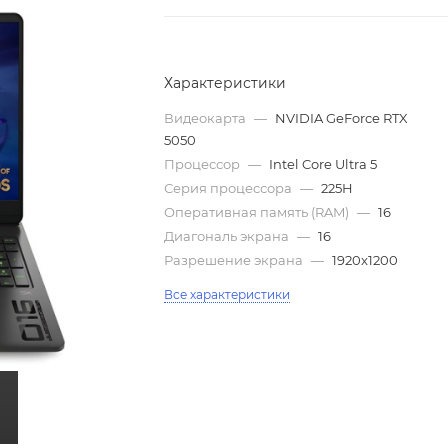
Характеристики
Видеокарта
—
NVIDIA GeForce RTX
5050
Процессор
—
Intel Core Ultra 5
Серия процессора
—
225H
Оперативная память (RAM)
—
16
Диагональ экрана
—
16
Разрешение экрана
—
1920x1200
Все характеристики