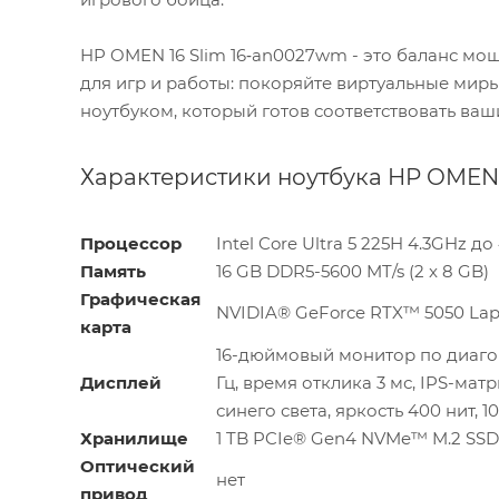
HP OMEN 16 Slim 16‑an0027wm - это баланс мо
для игр и работы: покоряйте виртуальные миры
ноутбуком, который готов соответствовать в
Характеристики ноутбука HP OMEN 
Процессор
Intel Core Ultra 5 225H 4.3GHz до
Память
16 GB DDR5-5600 MT/s (2 x 8 GB)
Графическая
NVIDIA® GeForce RTX™ 5050 La
карта
16-дюймовый монитор по диагона
Дисплей
Гц, время отклика 3 мс, IPS-мат
синего света, яркость 400 нит, 
Хранилище
1 TB PCIe® Gen4 NVMe™ M.2 SSD
Оптический
нет
привод