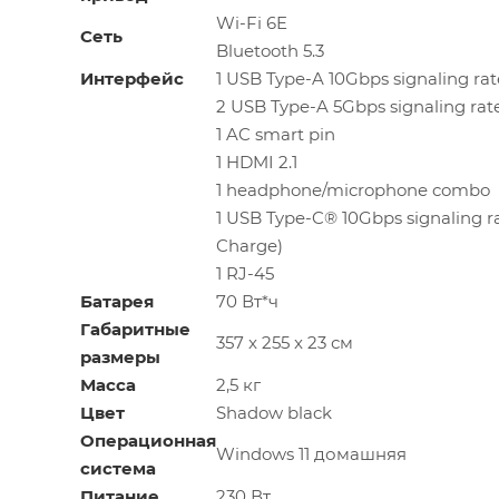
Wi-Fi 6E
Сеть
Bluetooth 5.3
Интерфейс
1 USB Type-A 10Gbps signaling rat
2 USB Type-A 5Gbps signaling rat
1 AC smart pin
1 HDMI 2.1
1 headphone/microphone combo
1 USB Type-C® 10Gbps signaling ra
Charge)
1 RJ-45
Батарея
70 Вт*ч
Габаритные
357 x 255 x 23 см
размеры
Масса
2,5 кг
Цвет
Shadow black
Операционная
Windows 11 домашняя
система
Питание
230 Вт