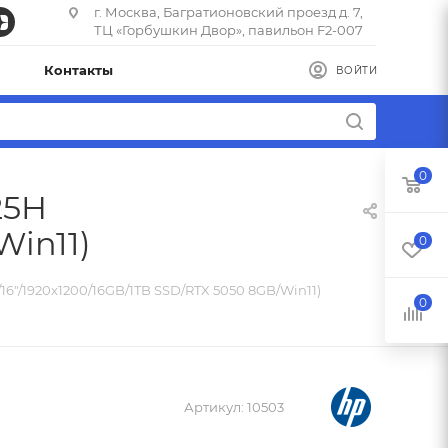
г. Москва, Багратионовский проезд д. 7,
ТЦ «Горбушкин Двор», павильон F2-007
Контакты
ВОЙТИ
0
25H
Win11)
0
16"/1920x1200/16GB/1TB SSD/RTX 5050 8GB/Win11)
0
Артикул:
10503