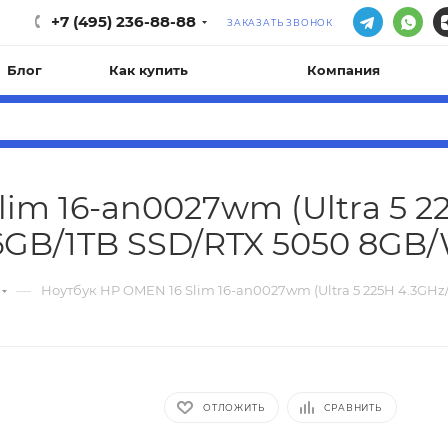
+7 (495) 236-88-88
ЗАКАЗАТЬ ЗВОНОК
Блог
Как купить
Компания
im 16-an0027wm (Ultra 5 2
16GB/1TB SSD/RTX 5050 8GB/
—
Ноутбук HP OMEN 16 Slim 16-an0027wm (Ultra 5 225H 4.3GHz/
ОТЛОЖИТЬ
СРАВНИТЬ