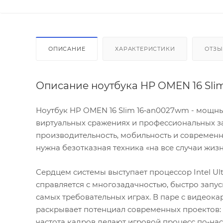
ОПИСАНИЕ
ХАРАКТЕРИСТИКИ
ОТЗ
Описание ноутбука HP OMEN 16 Sli
Ноутбук HP OMEN 16 Slim 16‑an0027wm - мощн
виртуальных сражениях и профессиональных зад
производительность, мобильность и современны
нужна безотказная техника «на все случаи жизн
Сердцем системы выступает процессор Intel Ultr
справляется с многозадачностью, быстро запу
самых требовательных играх. В паре с видеока
раскрывает потенциал современных проектов: 
частота кадров делают игровой процесс по‑н