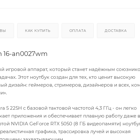
ЫВЫ
КАК КУПИТЬ
ОПЛАТА
ДОСТАВКА
m 16-an0027wm
ый игровой аппарат, который станет надёжным союзник
ачах. Этот ноутбук создан для тех, кто ценит высокую
й дизайн: геймеров, стримеров, дизайнеров и всех, ко
и».
a 5 225H с базовой тактовой частотой 4,3 ГГц - он легко
скает приложения и обеспечивает плавную работу даже 
ртой NVIDIA GeForce RTX 5050 (8 ГБ видеопамяти) ноутбу
реалистичная графика, трассировка лучей и высокая
астоящему захватывающим.