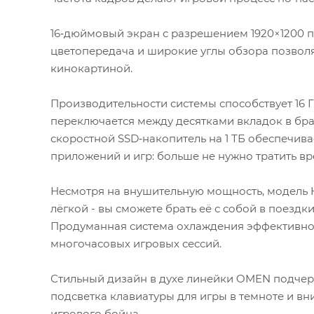
16‑дюймовый экран с разрешением 1920×1200 п
цветопередача и широкие углы обзора позволя
кинокартиной.
Производительности системы способствует 16 Г
переключается между десятками вкладок в бр
скоростной SSD‑накопитель на 1 ТБ обеспечив
приложений и игр: больше не нужно тратить вр
Несмотря на внушительную мощность, модель 
лёгкой - вы сможете брать её с собой в поездк
Продуманная система охлаждения эффективно 
многочасовых игровых сессий.
Стильный дизайн в духе линейки OMEN подчеркн
подсветка клавиатуры для игры в темноте и в
игрового бойца.