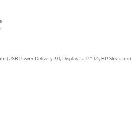
e
e
te (USB Power Delivery 3.0, DisplayPort™ 1.4, HP Sleep and