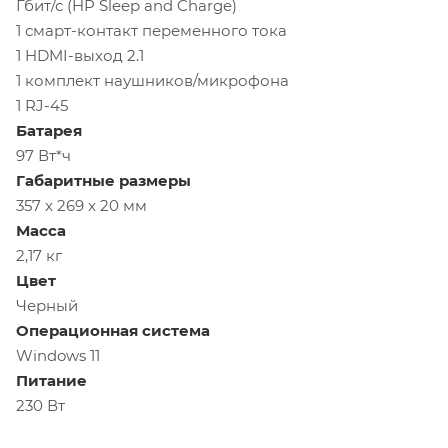
Гбит/с (HP Sleep and Charge)
1 смарт-контакт переменного тока
1 HDMI-выход 2.1
1 комплект наушников/микрофона
1 RJ-45
Батарея
97 Вт*ч
Габаритные
размеры
357 x 269 x 20 мм
Масса
2,17 кг
Цвет
Черный
Операционная
система
Windows 11
Питание
230 Вт