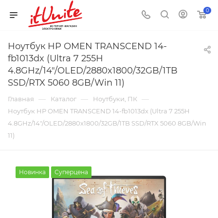
0
Ноутбук HP OMEN TRANSCEND 14-
fb1013dx (Ultra 7 255H
4.8GHz/14"/OLED/2880x1800/32GB/1TB
SSD/RTX 5060 8GB/Win 11)
—
—
—
Главная
Каталог
Ноутбуки, ПК
Ноутбук HP OMEN TRANSCEND 14-fb1013dx (Ultra 7 255H
4.8GHz/14"/OLED/2880x1800/32GB/1TB SSD/RTX 5060 8GB/Win
11)
Новинка
Суперцена