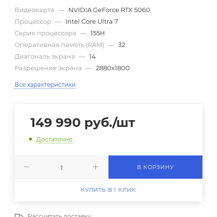
Видеокарта
—
NVIDIA GeForce RTX 5060
Процессор
—
Intel Core Ultra 7
Серия процессора
—
155H
Оперативная память (RAM)
—
32
Диагональ экрана
—
14
Разрешение экрана
—
2880x1800
Все характеристики
149 990
руб.
/шт
Достаточно
В КОРЗИНУ
КУПИТЬ В 1 КЛИК
Рассчитать доставку