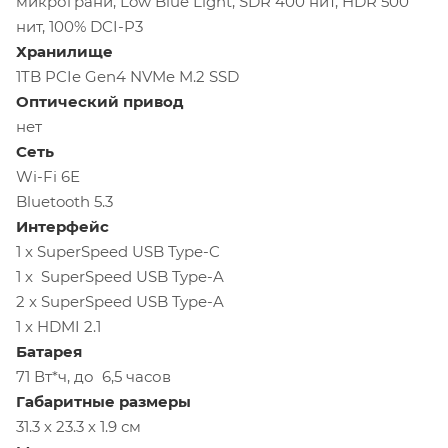
микрограни, Low Blue Light, SDR 400 нит, HDR 500
нит, 100% DCI-P3
Хранилище
1TB PCIe Gen4 NVMe M.2 SSD
Оптический привод
нет
Сеть
Wi-Fi 6Е
Bluetooth 5.3
Интерфейс
1 x SuperSpeed ​​USB Type-C
1 x SuperSpeed ​​USB Type-A
2 x SuperSpeed ​​USB Type-A
1 x HDMI 2.1
Батарея
71 Вт*ч, до 6,5 часов
Габаритные размеры
31.3 х 23.3 х 1.9 см