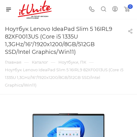
0
Ноутбук Lenovo IdeaPad Slim 5 16IRL9
82XF0013US (Core i5 1335U
1,3GHz/16"/1920x1200/8GB/512GB
SSD/Intel Graphics/Win11)
—
—
—
Главная
Каталог
Ноутбуки, ПК
Ноутбук Lenovo IdeaPad Slim 5 16IRL9 82XF0013US (Core i5
1335U 1,3GHz/16"/1920x1200/8GB/512GB SSD/Intel
Graphics/Win11)