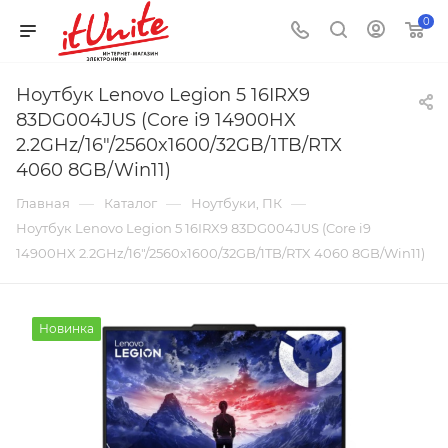
0
Ноутбук Lenovo Legion 5 16IRX9
83DG004JUS (Core i9 14900HX
2.2GHz/16"/2560x1600/32GB/1TB/RTX
4060 8GB/Win11)
—
—
—
Главная
Каталог
Ноутбуки, ПК
Ноутбук Lenovo Legion 5 16IRX9 83DG004JUS (Core i9
14900HX 2.2GHz/16"/2560x1600/32GB/1TB/RTX 4060 8GB/Win11)
Новинка