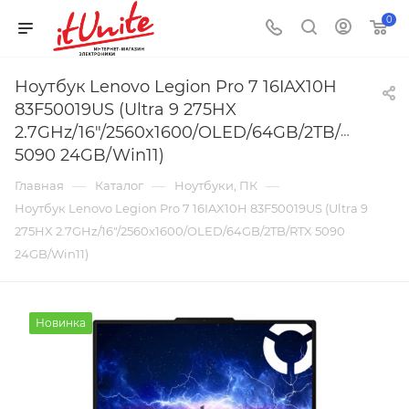
0
Ноутбук Lenovo Legion Pro 7 16IAX10H
83F50019US (Ultra 9 275HX
2.7GHz/16"/2560x1600/OLED/64GB/2TB/RTX
5090 24GB/Win11)
—
—
—
Главная
Каталог
Ноутбуки, ПК
Ноутбук Lenovo Legion Pro 7 16IAX10H 83F50019US (Ultra 9
275HX 2.7GHz/16"/2560x1600/OLED/64GB/2TB/RTX 5090
24GB/Win11)
Новинка