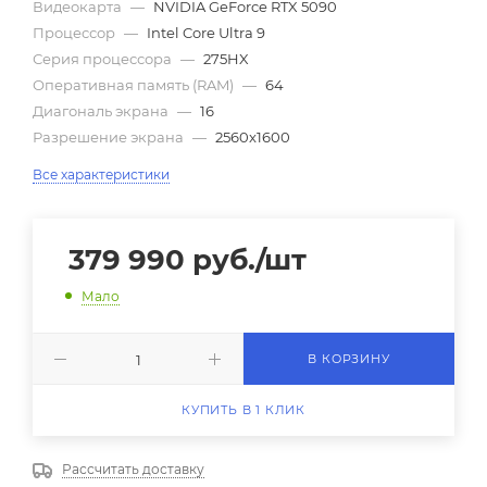
Видеокарта
—
NVIDIA GeForce RTX 5090
Процессор
—
Intel Core Ultra 9
Серия процессора
—
275HX
Оперативная память (RAM)
—
64
Диагональ экрана
—
16
Разрешение экрана
—
2560x1600
Все характеристики
379 990
руб.
/шт
Мало
В КОРЗИНУ
КУПИТЬ В 1 КЛИК
Рассчитать доставку