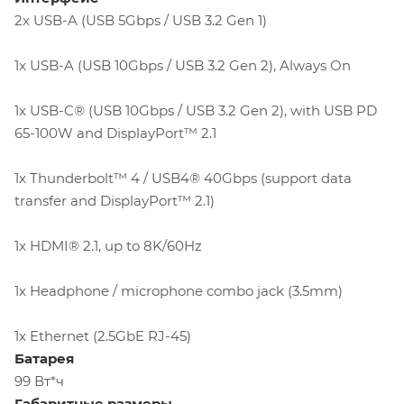
2x USB-A (USB 5Gbps / USB 3.2 Gen 1)
1x USB-A (USB 10Gbps / USB 3.2 Gen 2), Always On
1x USB-C® (USB 10Gbps / USB 3.2 Gen 2), with USB PD
65-100W and DisplayPort™ 2.1
1x Thunderbolt™ 4 / USB4® 40Gbps (support data
transfer and DisplayPort™ 2.1)
1x HDMI® 2.1, up to 8K/60Hz
1x Headphone / microphone combo jack (3.5mm)
1x Ethernet (2.5GbE RJ-45)
Батарея
99 Вт*ч
Габаритные размеры