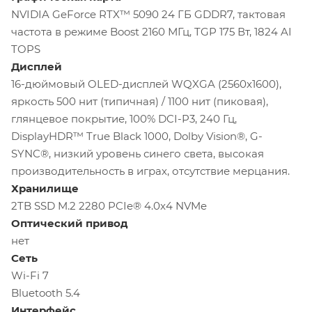
NVIDIA GeForce RTX™ 5090 24 ГБ GDDR7, тактовая
частота в режиме Boost 2160 МГц, TGP 175 Вт, 1824 AI
TOPS
Дисплей
16-дюймовый OLED-дисплей WQXGA (2560x1600),
яркость 500 нит (типичная) / 1100 нит (пиковая),
глянцевое покрытие, 100% DCI-P3, 240 Гц,
DisplayHDR™ True Black 1000, Dolby Vision®, G-
SYNC®, низкий уровень синего света, высокая
производительность в играх, отсутствие мерцания.
Хранилище
2TB SSD M.2 2280 PCIe® 4.0x4 NVMe
Оптический привод
нет
Сеть
Wi-Fi 7
Bluetooth 5.4
Интерфейс