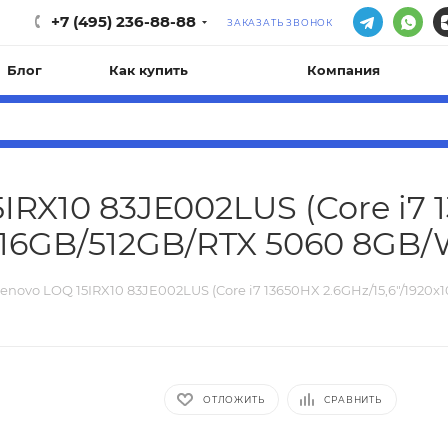
+7 (495) 236-88-88
ЗАКАЗАТЬ ЗВОНОК
Блог
Как купить
Компания
IRX10 83JE002LUS (Core i7 
0/16GB/512GB/RTX 5060 8GB/W
enovo LOQ 15IRX10 83JE002LUS (Core i7 13650HX 2.6GHz/15,6"/1920x
ОТЛОЖИТЬ
СРАВНИТЬ