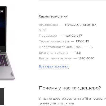
Характеристики
Видеокарта
—
NVIDIA GeForce RTX
5060
Процессор
—
Intel Core i7
Серия процессора
—
13650HX
Оперативная память (RAM)
—
16
Диагональ экрана
—
15.6
Разрешение экрана
—
1920x1080
Все характеристики
Почему у нас так дешево?
У нас нет дорогой рекламы на ТВ и посред
ценник для покупателя.