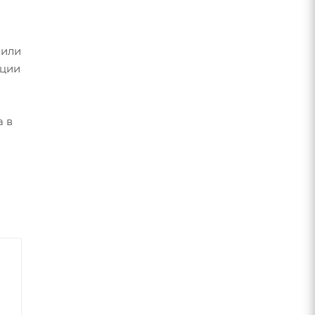
 или
ации
а в