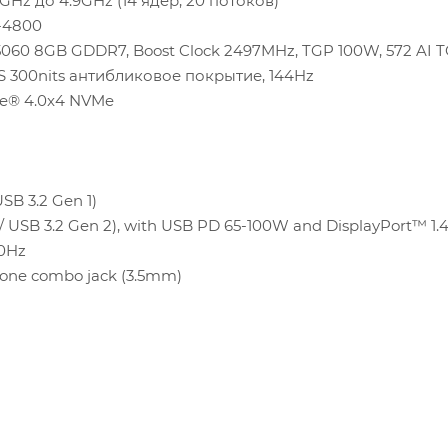
.6GHz до 4.9GHz (14 ядeр, 20 потоков)
-4800
060 8GB GDDR7, Boost Clock 2497MHz, TGP 100W, 572 AI 
IPS 300nits антибликовое покрытие, 144Hz
Ie® 4.0x4 NVMe
SB 3.2 Gen 1)
/ USB 3.2 Gen 2), with USB PD 65-100W and DisplayPort™ 1.
60Hz
hone combo jack (3.5mm)