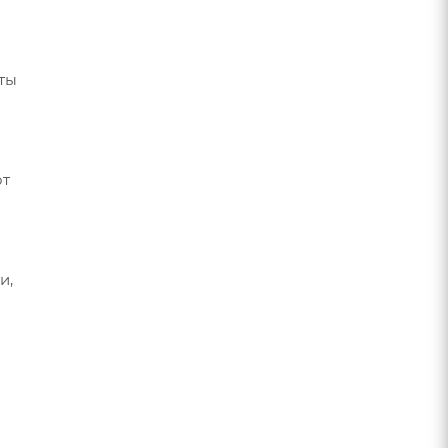
ты
от
и,