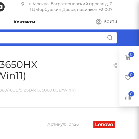
г. Москва, Багратионовский проезд д. 7,
ТЦ «Горбушкин Двор», павильон F2-007
Контакты
ВОЙТИ
0
13650HX
in11)
0
1080/16GB/512GB/RTX 5060 8GB/Win11)
0
Артикул:
10426