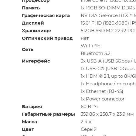
Процессор
Intel Core i7 13650HX 2
Память
1x 16GB SO-DIMM DDR5
Графическая карта
NVIDIA GeForce RTX™ 5
Дисплей
15,6" FHD (1920x1080) 
Хранилище
512GB SSD M.2 2242 PC
Оптический привод
нет
Wi-Fi 6Е
Сеть
Bluetooth 5.2
Интерфейс
3x USB-A (USB 5Gbps / U
1x USB-C® (USB 10Gbps 
1x HDMI® 2.1, up to 8K/
1x Headphone / microp
1x Ethernet (RJ-45)
1x Power connector
Батарея
60 Вт*ч
Габаритные размеры
359.86 x 258.7 x 23.9 мм
Масса
2,4 кг
Цвет
Серый