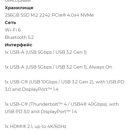
сенсорный
Хранилище
256GB SSD M.2 2242 PCIe® 4.0x4 NVMe
Сеть
Wi-Fi 6
Bluetooth 5.2
Интерфейс
1x USB-A (USB 5Gbps / USB 3.2 Gen 1)
1x USB-A (USB 5Gbps / USB 3.2 Gen 1), Always On
1x USB-C® (USB 10Gbps / USB 3.2 Gen 2), with USB PD
3.0 and DisplayPort™ 1.4
1x USB-C® (Thunderbolt™ 4 / USB4® 40Gbps), with
USB PD 3.0 and DisplayPort™ 1.4
1x HDMI® 2.1, up to 4K/60Hz