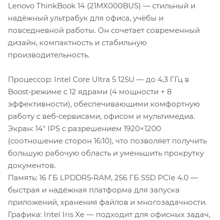
Lenovo ThinkBook 14 (21MX000BUS) — стильный и
надёжный ультрабук для офиса, учёбы и
повседневной работы. Он сочетает современный
дизайн, компактность и стабильную
производительность.
Процессор: Intel Core Ultra 5 125U — до 4,3 ГГц в
Boost‑режиме с 12 ядрами (4 мощности + 8
эффективности), обеспечивающими комфортную
работу с веб‑сервисами, офисом и мультимедиа.
Экран: 14″ IPS с разрешением 1920×1200
(соотношение сторон 16:10), что позволяет получить
большую рабочую область и уменьшить прокрутку
документов.
Память: 16 ГБ LPDDR5‑RAM, 256 ГБ SSD PCIe 4.0 —
быстрая и надёжная платформа для запуска
приложений, хранения файлов и многозадачности.
Графика: Intel Iris Xe — подходит для офисных задач,