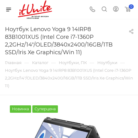
0
Ноутбук Lenovo Yoga 9 14IRP8
83B1001XUS (Intel Core i7-1360P
2,2GHz/14"/OLED/3840x2400/16GB/1TB
SSD/Iris Xe Graphics/Win 11)
—
—
—
—
Главная
Каталог
Ноутбуки, ПК
Ноутбуки
Ноутбук Lenovo Yoga 9 14IRP8 83B1001XUS (Intel Core i7-1360P
2,2GHz/14"/OLED/3840x2400/16GB/1TB SSD/Iris Xe Graphics/Win
11)
Новинка
Суперцена