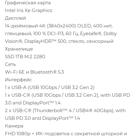
Графическая карта
Intel Iris Xe Graphics
Дисплей
14-дюймовый 4K (3840x2400) OLED, 400 нит,
глянцевый, 100 % DCI-P3, 60 Гц, Eyesafe®, Dolby
Vision®, DisplayHDR™ 500, стекло, сенсорный
Хранилище
SSD 1TB M.2 2280
Сеть
Wi-Fi 6E и Bluetooth® 5.3
Интерфейс
1 х USB-A (USB 10Gbps / USB 3.2 Gen 2)
1 х USB-C® (USB 10Gbps / USB 3.2 Gen 2), with USB PD
3.0 and DisplayPort™ 1.4
2 х USB-C® (Thunderbolt™ 4 / USB4® 40Gbps), with
USB PD 3.0 and DisplayPort™ 1.4
Камера
FHD 1080p + ИК-подсветка с секретной шторкой и