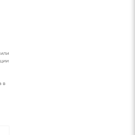
 или
ации
а в