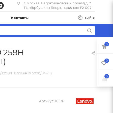
г. Москва, Багратионовский проезд д. 7,
ТЦ «Горбушкин Двор», павильон F2-007
Контакты
ВОЙТИ
0
9 258H
1)
0
0/32GB/1TB SSD/RTX 5070/Win11)
0
Артикул:
10536