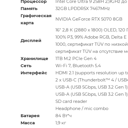
Процессор
Intel Core Ultra 9 258H 2,9GHz до
Память
32GB LPDDR5X 7467MHz
Графическая
NVIDIA GeForce RTX 5070 8GB
карта
16" 2,8 К (2880 x 1800) OLED, 120 
100% P3, 99% Adobe RGB, Delta 
Дисплей
1000, сертификат TÜV по низкой
сертификат TÜV на отсутствие 
Хранилище
1TB M.2 PCIe Gen 4
Сеть
Wi-Fi 7, Bluetooth 5.4
Интерфейс
HDMI 2.1 (supports resolution up
2 x USB-C (Thunderbolt™ 4 / USB4
USB-A (USB 5Gbps, USB 3.2 Gen 1)
USB-A (USB 5Gbps, USB 3.2 Gen 1)
SD card reader
Headphone / mic combo
Батарея
84 Вт*ч
Масса
1,9 кг