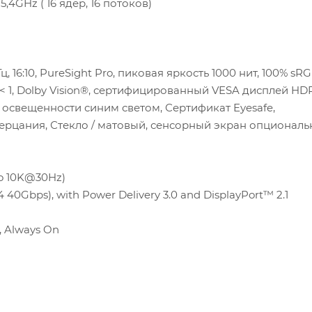
 5,4GHz ( 16 ядер, 16 потоков)
Гц, 16:10, PureSight Pro, пиковая яркость 1000 нит, 100% sRG
E < 1, Dolby Vision®, сертифицированный VESA дисплей H
 освещенности синим светом, Сертификат Eyesafe,
мерцания, Стекло / матовый, сенсорный экран опциональ
 to 10K@30Hz)
 40Gbps), with Power Delivery 3.0 and DisplayPort™ 2.1
, Always On