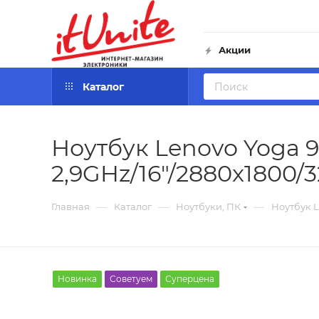
Акции
Каталог
Ноутбук Lenovo Yoga 9
2,9GHz/16"/2880x1800/
—
—
—
Главная
Каталог
Ноутбуки, ПК
Ноутбук L
Новинка
Советуем
Суперцена