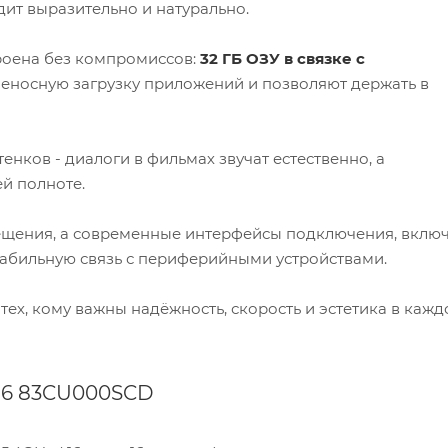
дит выразительно и натурально.
роена без компромиссов:
32 ГБ ОЗУ в связке с
носную загрузку приложений и позволяют держать в
енков - диалоги в фильмах звучат естественно, а
й полноте.
ещения, а современные интерфейсы подключения, вклю
 стабильную связь с периферийными устройствами.
тех, кому важны надёжность, скорость и эстетика в каж
 16 83CU000SCD