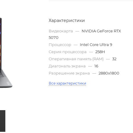
Характеристики
Видеокарта
—
NVIDIA GeForce RTX
5070
Процессор
—
Intel Core Ultra 9
Серия процессора
—
258H
Оперативная память (RAM)
—
32
Диагональ экрана
—
16
Разрешение экрана
—
2880x1800
Все характеристики