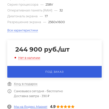
Серия процессора
—
258V
Оперативная память (RAM)
—
32
Диагональ экрана
—
17
Разрешение экрана
—
2560x1600
Все характеристики
244 900
руб.
/шт
Нет в наличии
ПОД ЗАКАЗ
Хочу в подарок
Самовывоз сегодня - бесплатно
Доставка завтра - 390 ₽
Мы на Яндекс.Маркет