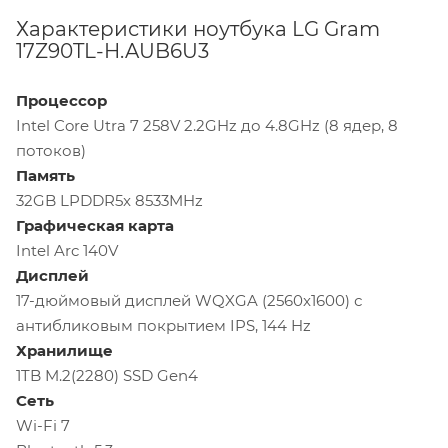
Характеристики ноутбука LG Gram
17Z90TL-H.AUB6U3
Процессор
Intel Core Utra 7 258V 2.2GHz до 4.8GHz (8 ядер, 8
потоков)
Память
32GB LPDDR5x 8533MHz
Графическая карта
Intel Arc 140V
Дисплей
17-дюймовый дисплей WQXGA (2560x1600) с
антибликовым покрытием IPS, 144 Hz
Хранилище
1TB M.2(2280) SSD Gen4
Сеть
Wi-Fi 7