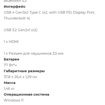
Bluetooth 5.3
Инте
р
фейс
USB 4 Gen3x2 Type C (x2, with USB PD, Display Port,
Thunderbolt 4)
USB 3.2 Gen2x1 (x2)
1 x HDMI
1 x Разъем для наушников 3,5 мм
Батарея
77 Вт*ч
Габаритные размеры
37,8 х 26,4 х 1,29 cм
Масса
1,46 кг
Операционная система
Windows 11