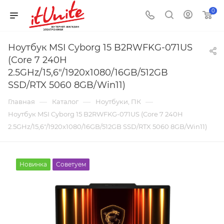
0
Ноутбук MSI Cyborg 15 B2RWFKG-071US
(Core 7 240H
2.5GHz/15,6"/1920x1080/16GB/512GB
SSD/RTX 5060 8GB/Win11)
—
—
—
Главная
Каталог
Ноутбуки, ПК
Ноутбук MSI Cyborg 15 B2RWFKG-071US (Core 7 240H
2.5GHz/15,6"/1920x1080/16GB/512GB SSD/RTX 5060 8GB/Win11)
Новинка
Советуем