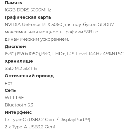
Память
16GB DDR5 5600MHz
Графическая карта
NVIDIA GeForce RTX 5060 для ноутбуков GDDR7
максимальная мощность графики 55Вт с
динамическим ускорением.
Дисплей
15.6" (1920x1080),16:10, FHD+, IPS-Level 144Hz 45%NTSC
Хранилище
SSD M.2 512 ГБ
Оптический привод
нет
Сеть
WI-FI 6E
Bluetooth 5.3
Интерфейс
1 x Type-C (USB3.2 Gen1 / DisplayPort™)
2 x Type-A USB3.2 Gen1