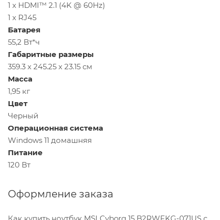
1 x HDMI™ 2.1 (4K @ 60Hz)
1 x RJ45
Батарея
55,2 Вт*ч
Габаритные размеры
359.3 х 245.25 х 23.15 см
Масса
1,95 кг
Цвет
Черный
Операционная система
Windows 11 домашняя
Питание
120 Вт
Оформление заказа
Как купить ноутбук MSI Cyborg 15 B2RWFKG-071US с