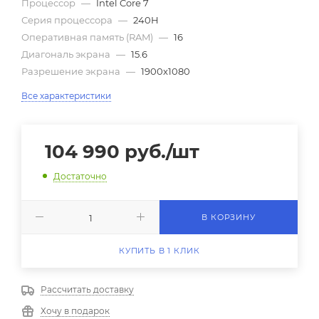
Процессор
—
Intel Core 7
Серия процессора
—
240H
Оперативная память (RAM)
—
16
Диагональ экрана
—
15.6
Разрешение экрана
—
1900x1080
Все характеристики
104 990
руб.
/шт
Достаточно
В КОРЗИНУ
КУПИТЬ В 1 КЛИК
Рассчитать доставку
Хочу в подарок