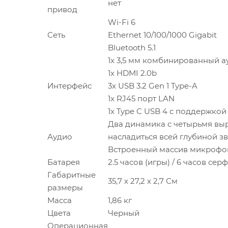
нет
привод
Wi-Fi 6
Сеть
Ethernet 10/100/1000 Gigabit
Bluetooth 5.1
1x 3,5 мм комбинированный 
1x HDMI 2.0b
Интерфейс
3x USB 3.2 Gen 1 Type-A
1x RJ45 порт LAN
1x Type C USB 4 с поддержкой 
Два динамика с четырьмя вы
Аудио
насладиться всей глубиной з
Встроенный массив микрофо
Батарея
2.5 часов (игры) / 6 часов сер
Габаритные
35,7 х 27,2 х 2,7 См
размеры
Масса
1,86 кг
Цвета
Черный
Операционная