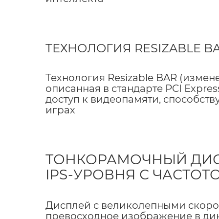
ТЕХНОЛОГИЯ RESIZABLE B
Технология Resizable BAR (измен
описанная в стандарте PCI Expre
доступ к видеопамяти, способст
играх
ТОНКОРАМОЧНЫЙ ДИ
IPS-УРОВНЯ С ЧАСТОТО
Дисплей с великолепными скоро
превосходное изображение в ди