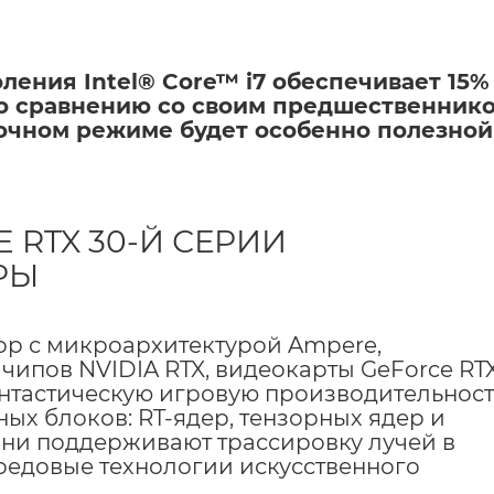
ления Intel® Core™ i7 обеспечивает 15%
о сравнению со своим предшественнико
очном режиме будет особенно полезной
 RTX 30-Й СЕРИИ
РЫ
ор с микроархитектурой Ampere,
чипов NVIDIA RTX, видеокарты GeForce R
антастическую игровую производительност
ых блоков: RT-ядер, тензорных ядер и
ни поддерживают трассировку лучей в
редовые технологии искусственного