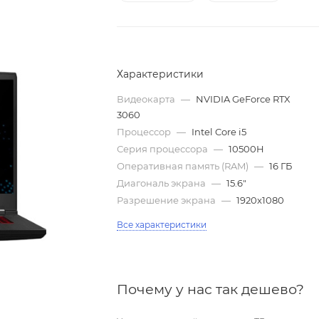
Характеристики
Видеокарта
—
NVIDIA GeForce RTX
3060
Процессор
—
Intel Core i5
Серия процессора
—
10500H
Оперативная память (RAM)
—
16 ГБ
Диагональ экрана
—
15.6"
Разрешение экрана
—
1920x1080
Все характеристики
Почему у нас так дешево?