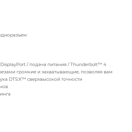
аудиоразъем
DisplayPort / подача питания / Thunderbolt™ 4
резами громкие и захватывающие, позволяя вам
вука DTS:X™ сверхвысокой точности
нов
финга