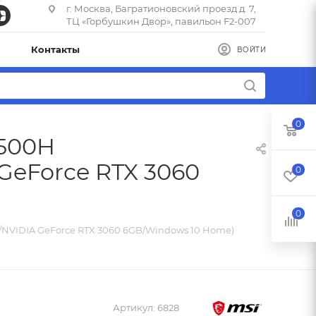
г. Москва, Багратионовский проезд д. 7,
ТЦ «Горбушкин Двор», павильон F2-007
Контакты
ВОЙТИ
0
0500H
 GeForce RTX 3060
0
0
SSD/NVIDIA GeForce RTX 3060 6GB/Windows 10 Home)
Артикул:
6828