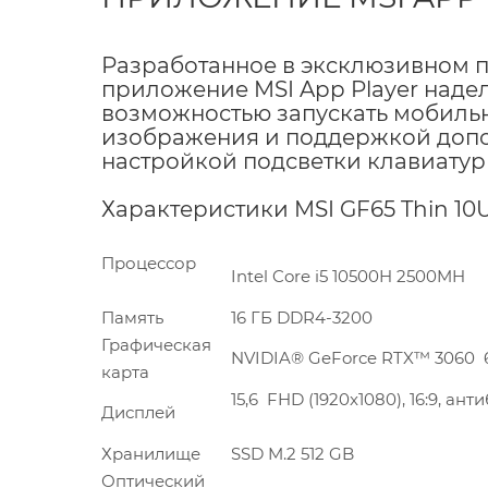
Разработанное в эксклюзивном п
приложение MSI App Player наде
возможностью запускать мобильн
изображения и поддержкой допо
настройкой подсветки клавиатуры
Характеристики MSI GF65 Thin 10
Процессор
Intel Core i5 10500H 2500MH
Память
16 ГБ DDR4-3200
Графическая
NVIDIA® GeForce RTX™ 3060 
карта
15,6 FHD (1920x1080), 16:9, а
Дисплей
Хранилище
SSD M.2 512 GB
Оптический