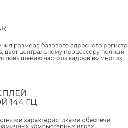
AR
ения размера базового адресного регистра
ss, дает центральному процессору полный
вуя повышению частоты кадров во многих
СПЛЕЙ
Й 144 ГЦ
стными характеристиками обеспечит
намичных компьютерных играх