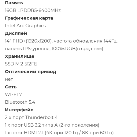
Память
16GB LPDDR5-6400MHz
Графическая карта
Intel Arc Graphics
Дисплей
14" FHD+(1920x1200), частота обновления 144Гц,
панель IPS-уровня, 100%sRGB(в среднем)
Хранилище
SSD M.2 512ГБ
Оптический привод
нет
Сеть
WI-FI 7
Bluetooth 5.4
Интерфейс
2 х порт Thunderbolt 4
1 х порт USB 3.2 типа A (2-го поколения)
1 х порт HDMI 2.1 (4K при 120 Гц / 8K при 60 Гц)