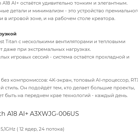
 A18 AI+ остаётся удивительно тонким и элегантным.
нные детали и минимализм - это устройство премиальног
 в игровой зоне, и на рабочем столе креатора.
рузкой
st Titan с несколькими вентиляторами и тепловыми
т даже при экстремальных нагрузках.
лых игровых сессий - система остаётся прохладной и
к без компромиссов: 4K‑экран, топовый AI‑процессор, RT
 стиль. Он подойдёт тем, кто делает большие проекты,
чет быть на переднем крае технологий - каждый день.
th A18 AI+ A3XWJG-006US
,1GHz ( 12 ядер, 24 потока)