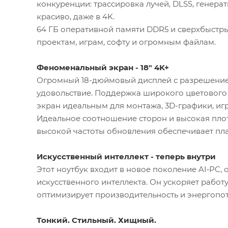
конкуренции: трассировка лучей, DLSS, генера
красиво, даже в 4K.
64 ГБ оперативной памяти DDR5 и сверхбыстр
проектам, играм, софту и огромным файлам.
Феноменальный экран - 18" 4K+
Огромный 18-дюймовый дисплей с разрешением
удовольствие. Поддержка широкого цветового 
экран идеальным для монтажа, 3D-графики, иг
Идеальное соотношение сторон и высокая плот
высокой частоты обновления обеспечивает пла
Искусственный интеллект - теперь внутри
Этот ноутбук входит в новое поколение AI‑PC
искусственного интеллекта. Он ускоряет работу
оптимизирует производительность и энергопо
Тонкий. Стильный. Хищный.