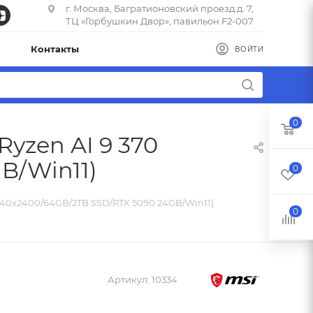
г. Москва, Багратионовский проезд д. 7,
ТЦ «Горбушкин Двор», павильон F2-007
Контакты
ВОЙТИ
0
yzen AI 9 370
B/Win11)
0
3840x2400/64GB/2TB SSD/RTX 5090 24GB/Win11)
0
Артикул:
10334