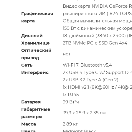
Видеокарта NVIDIA GeForce R
Графическая
расширенного ИИ (1824 TOPS
карта
Общая вычислительная мощнос
150 Вт с динамическим ускор
Дисплей
18-дюймовый (3840 x 2400) (16
Хранилище
2TB NVMe PCIe SSD Gen 4x4
Оптический
нет
привод
Сеть
Wi-Fi 7, Bluetooth v5.4
Интерфейс
2x USB 4 Type C w/ Support DP 
2x USB 3.2 Type A (Gen 2)
1x HDMI v2.1 (8K@60Hz / 4K@ 
1x RJ45
Батарея
99 Вт*ч
Габаритные
39,9 x 28,9 x 2,38 см
размеры
Масса
2,89 кг
Цвета
Midnight Black