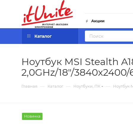
Акции
Каталог
Ноутбук MSI Stealth A
2,0GHz/18"/3840x2400/
—
—
—
Главная
Каталог
Ноутбуки, ПК
Ноутбук M
Новинка