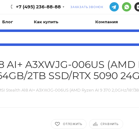
+7 (495) 236-88-88
ЗАКАЗАТЬ ЗВОНОК
Блог
Как купить
Компания
18 AI+ A3XWJG-006US (AMD R
64GB/2TB SSD/RTX 5090 24G
SI Stealth A18 AI+ A3XWJG-006US (AMD Ryzen AI 9 370 2,0GHz/18"/
ОТЛОЖИТЬ
СРАВНИТЬ