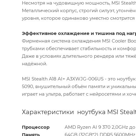
Несмотря на чудовищную мощность, MSI Stealth
Металлический корпус, строгий силуэт, утончё
уровня, которое одинаково уместно смотрится и
Эффективное охлаждение и тишина под наг
Фирменная система охлаждения MSI Cooler Boo
трубками обеспечивает стабильность и комфор
Даже в условиях длительного рендера или тяжё
надёжной.
MSI Stealth A18 AI+ A3XWJG-006US - это ноутбу
5090, внушительный объём памяти и уникальный
играет на ультра, работает с нейросетями и хо
Характеристики ноутбука MSI Steal
Процессор
AMD Ryzen AI 9 370 2,0GHz до 5
Память
64GB (32GB*2) DDR5 5600MHz