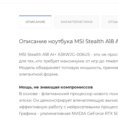
ОПИСАНИЕ
ХАРАКТЕРИСТИКИ
ОТЗ
Описание ноутбука MSI Stealth A18
MSI Stealth A18 AI+ A3XWJG-006US - это не про
для тех, кто требует максимума: от игр до тяж
Модель объединяет топовую мощность, премиа
элегантной форме.
Мощь, не знающая компромиссов
В основе - флагманский процессор нового поко
эпохи. Он демонстрирует впечатляющую вычис
эффективную работу с нейросетевыми процесс
Графика - ультимативная NVIDIA GeForce RTX 5