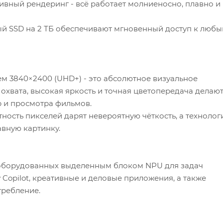
тивный рендеринг - всё работает молниеносно, плавно и
ый SSD на 2 ТБ обеспечивают мгновенный доступ к люб
 3840×2400 (UHD+) - это абсолютное визуальное
охвата, высокая яркость и точная цветопередача делаю
р и просмотра фильмов.
ность пикселей дарят невероятную чёткость, а технолог
вную картинку.
, оборудованных выделенным блоком NPU для задач
 Copilot, креативные и деловые приложения, а также
требление.