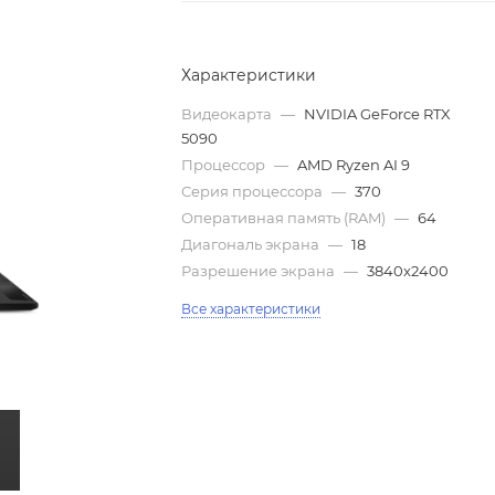
Характеристики
Видеокарта
—
NVIDIA GeForce RTX
5090
Процессор
—
AMD Ryzen AI 9
Серия процессора
—
370
Оперативная память (RAM)
—
64
Диагональ экрана
—
18
Разрешение экрана
—
3840x2400
Все характеристики