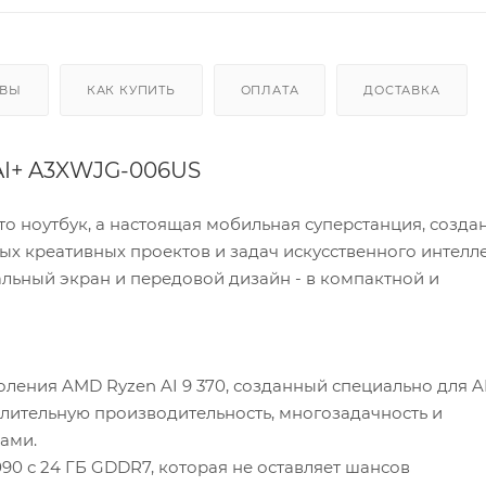
ЫВЫ
КАК КУПИТЬ
ОПЛАТА
ДОСТАВКА
 AI+ A3XWJG-006US
сто ноутбук, а настоящая мобильная суперстанция, созда
ёлых креативных проектов и задач искусственного интелле
льный экран и передовой дизайн - в компактной и
ления AMD Ryzen AI 9 370, созданный специально для A
лительную производительность, многозадачность и
ами.
090 с 24 ГБ GDDR7, которая не оставляет шансов