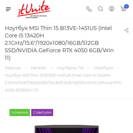
0
Ноутбук MSI Thin 15 B13VE-1451US (Intel
Core i5 13420H
2.1GHz/15.6"/1920x1080/16GB/512GB
SSD/NVIDIA GeForce RTX 4050 6GB/Win
11)
—
—
—
—
Главная
Каталог
Ноутбуки, ПК
Ноутбуки
Ноутбук MSI Thin 15 B13VE-1451US (Intel Core i5 13420H
2.1GHz/15.6"/1920x1080/16GB/512GB SSD/NVIDIA GeForce RTX
4050 6GB/Win 11)
Новинка
Советуем