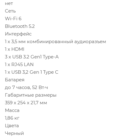
нет
Сеть
Wi-Fi 6
Bluetooth 5.2
Интерфейс
1 x 3,5 мм комбинированный аудиоразъем
1 x HDMI
3 x USB 3.2 Gen1 Type-A
1 x RJ45 LAN
1 x USB 3,2 Gen 1 Type C
Батарея
до 7 часов, 52 Вт·ч
Габаритные размеры
359 x 254 x 21,7 мм
Масса
1,86 кг
Цвета
Черный