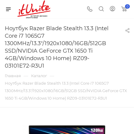
0
Ноутбук Razer Blade Stealth 13.3 (Intel
Core i7 1065G7
1300MHz/13.3"/1920x1080/16GB/512GB
SSD/NVIDIA GeForce GTX 1650 Ti
4GB/Windows 10 Home) RZ09-
03101E72-R3U1
—
—
Главная
Каталог
Ноутбук Razer Blade Stealth 13.3 (Intel Core i7 1065G7
1300MHz/13.3"/1920x1080/16GB/512GB SSD/NVIDIA GeForce GTX
1650 Ti 4GB/Windows 10 Home) RZ09-03101E72-R3U1