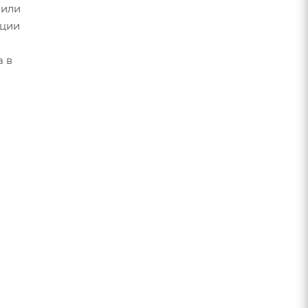
 или
ации
а в