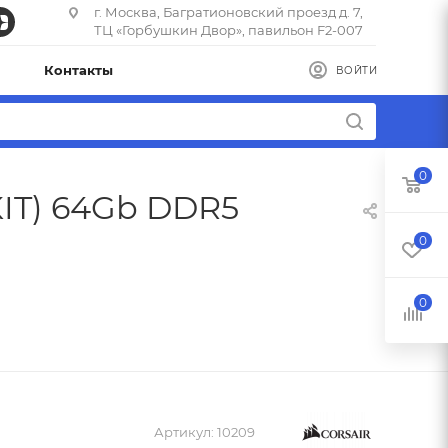
г. Москва, Багратионовский проезд д. 7,
ТЦ «Горбушкин Двор», павильон F2-007
Контакты
ВОЙТИ
0
KIT) 64Gb DDR5
0
0
Артикул:
10209