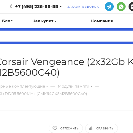
+7 (495) 236-88-88
ЗАКАЗАТЬ ЗВОНОК
Блог
Как купить
Компания
orsair Vengeance (2x32Gb 
2B5600C40)
—
—
ерные комплектующие
Модули памяти
 64Gb DDR5 5600MHz (CMK64GX5M2B5600C40)
ОТЛОЖИТЬ
СРАВНИТЬ