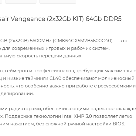
air Vengeance (2x32Gb KIT) 64Gb DDR5
64GB (2x32GB) 5600MHz (CMK64GX5M2B5600C40) — это
для современных игровых и рабочих систем,
льную скорость передачи данных.
тов, геймеров и профессионалов, требующих максимальн
Гц и низкие тайминги CL40 обеспечивают молниеносный
ность, что особенно важно при работе с ресурсоёмкими
оделировании.
ми радиаторами, обеспечивающими надёжное охлажд
х. Поддержка технологии Intel XMP 3.0 позволяет легко
ним нажатием, без сложной ручной настройки BIOS.