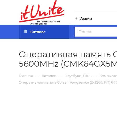
Акции
Каталог
Оперативная память C
5600MHz (CMK64GX5M
—
—
—
Главная
Каталог
Ноутбуки, ПК
Компьют
Оперативная память Corsair Vengeance (2x32Gb KIT)