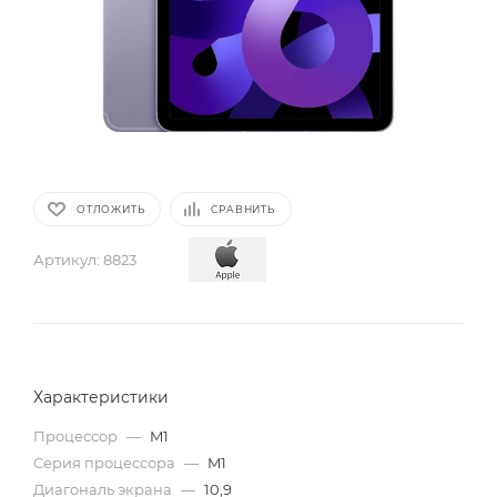
ОТЛОЖИТЬ
СРАВНИТЬ
Артикул:
8823
Характеристики
Процессор
—
M1
Серия процессора
—
M1
Диагональ экрана
—
10,9