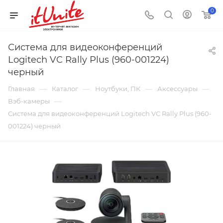
0
Система для видеоконференций
Logitech VC Rally Plus (960-001224)
черный
—
—
—
—
Главная
Каталог
Ноутбуки, ПК
Аксессуары
—
Вэб-камеры
Система для видеоконференций Logitech VC Rally Plus (960-
001224) черный