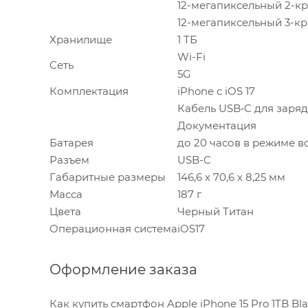
12-мегапиксельный 2-к
12-мегапиксельный 3-к
Хранилище
1 TБ
Wi-Fi
Сеть
5G
Комплектация
iPhone с iOS 17
Кабель USB‑C для зарядк
Документация
Батарея
до 20 часов в режиме 
Разъем
USB-C
Габаритные размеры
146,6 х 70,6 х 8,25 мм
Масса
187 г
Цвета
Черный Титан
Операционная система
iOS17
Оформление заказа
Как купить смартфон Apple iPhone 15 Pro 1TB B