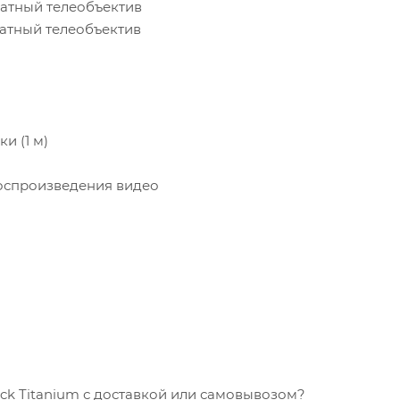
ратный телеобъектив
ратный телеобъектив
и (1 м)
воспроизведения видео
lack Titanium с доставкой или самовывозом?