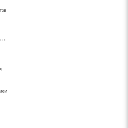
тов
ных
я
тием