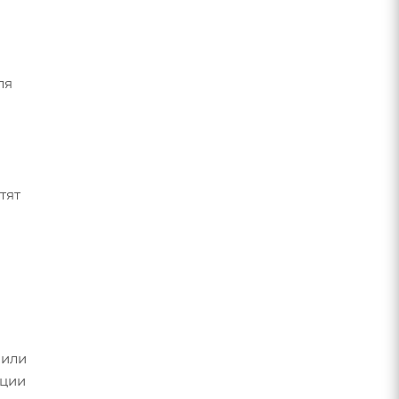
ля
тят
 или
ации