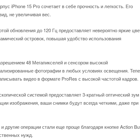
пус iPhone 15 Pro сочетает в себе прочность и легкость. Его
ид, не увеличивая вес.
той обновления до 120 Гц предоставляет невероятно яркие цве
намический островок, повышая удобство использования
азрешением 48 Мегапикселей и сенсором высокой
тализированные фотографии в любых условиях освещения. Теп
писывать видео в формате ProRes с высокой частотой кадров.
скопической системой предоставляет 3-кратный оптический зум
ции изображения, ваши снимки будут всегда четкими, даже при
и другие операции стали еще проще благодаря кнопке Action But
ственных нужд.