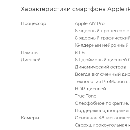
Характеристики смартфона Apple iPh
Процессор
Apple А17 Pro
6-ядерный процессор с
6-ядерный графически
16-ядерный нейронный
Память
8 ГБ
Дисплей
6,1-дюймовый дисплей O
Динамический остров
Всегда включенный ди
Технология ProMotion с
HDR-дисплей
True Tone
Олеофобное покрытие, 
Поддержка одновременн
Камеры
Основная 48-мегапиксе
Сверхширокоугольная 