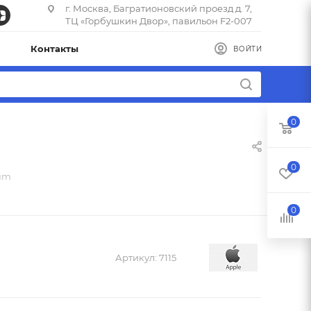
г. Москва, Багратионовский проезд д. 7,
ТЦ «Горбушкин Двор», павильон F2-007
Контакты
ВОЙТИ
0
0
ium
0
Артикул:
7115