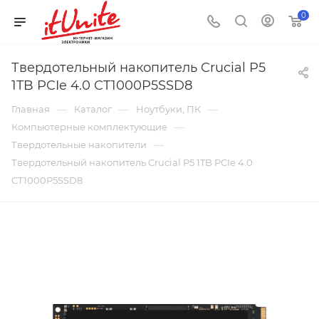
0
Твердотельный накопитель Crucial P5
1TB PCIe 4.0 CT1000P5SSD8
—
—
—
Главная
Каталог
Ноутбуки, ПК
—
Компьютерные комплектующие
—
Твердотельные накопители
Твердотельный накопитель Crucial P5 1TB PCIe 4.0
CT1000P5SSD8