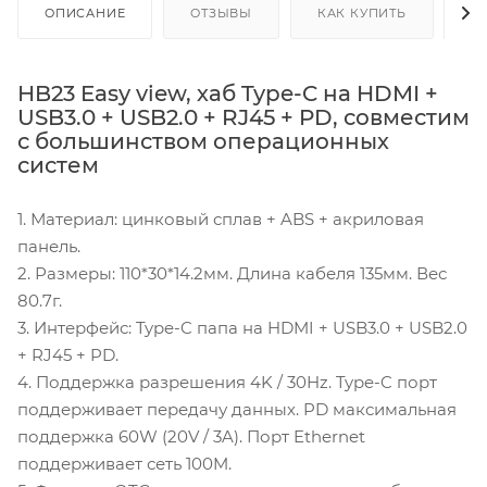
ОПИСАНИЕ
ОТЗЫВЫ
КАК КУПИТЬ
О
HB23 Easy view, хаб Type-C на HDMI +
USB3.0 + USB2.0 + RJ45 + PD, совместим
с большинством операционных
систем
1. Материал: цинковый сплав + ABS + акриловая
панель.
2. Размеры: 110*30*14.2мм. Длина кабеля 135мм. Вес
80.7г.
3. Интерфейс: Type-C папа на HDMI + USB3.0 + USB2.0
+ RJ45 + PD.
4. Поддержка разрешения 4K / 30Hz. Type-C порт
поддерживает передачу данных. PD максимальная
поддержка 60W (20V / 3A). Порт Ethernet
поддерживает сеть 100M.