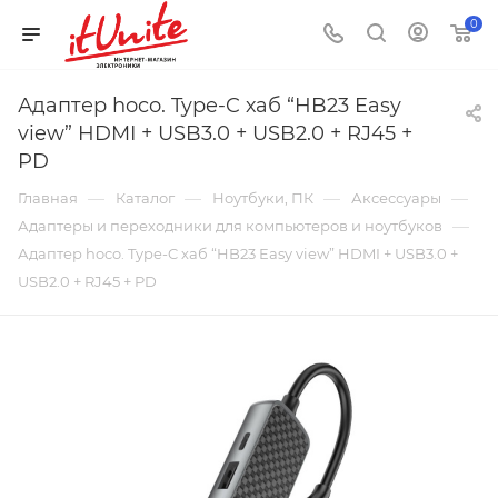
0
Адаптер hoco. Type-C хаб “HB23 Easy
view” HDMI + USB3.0 + USB2.0 + RJ45 +
PD
—
—
—
—
Главная
Каталог
Ноутбуки, ПК
Аксессуары
—
Адаптеры и переходники для компьютеров и ноутбуков
Адаптер hoco. Type-C хаб “HB23 Easy view” HDMI + USB3.0 +
USB2.0 + RJ45 + PD