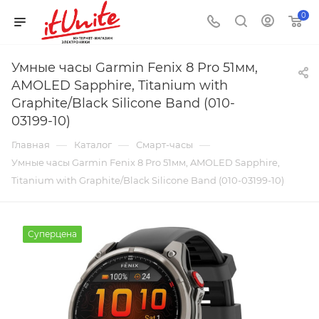
0
Умные часы Garmin Fenix 8 Pro 51мм,
AMOLED Sapphire, Titanium with
Graphite/Black Silicone Band (010-
03199-10)
—
—
—
Главная
Каталог
Смарт-часы
Умные часы Garmin Fenix 8 Pro 51мм, AMOLED Sapphire,
Titanium with Graphite/Black Silicone Band (010-03199-10)
Суперцена