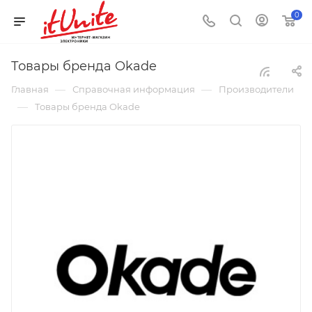
0
Товары бренда Okade
—
—
Главная
Справочная информация
Производители
—
Товары бренда Okade