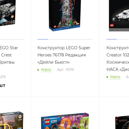
EGO Star
Конструктор LEGO Super
Конструкт
 Crest
Heroes 76178 Редакция
Creator 10
 бритвы
«Дейли Бьюгл»
Космичес
НАСА «Ди
Мало
Арт.: 10119
0215
Мало
А
шт