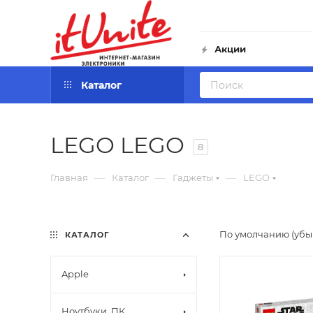
Акции
Каталог
LEGO LEGO
8
—
—
—
Главная
Каталог
Гаджеты
LEGO
По умолчанию (уб
КАТАЛОГ
Apple
Ноутбуки, ПК