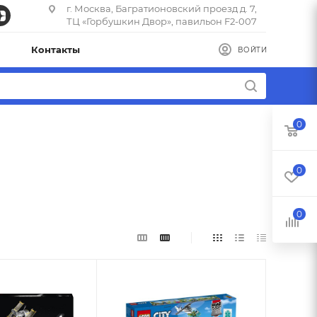
г. Москва, Багратионовский проезд д. 7,
ТЦ «Горбушкин Двор», павильон F2-007
Контакты
ВОЙТИ
0
0
0