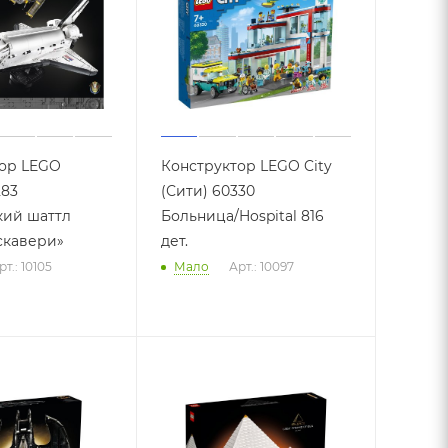
ор LEGO
Конструктор LEGO City
283
(Сити) 60330
кий шаттл
Больница/Hospital 816
скавери»
дет.
рт.: 10105
Мало
Арт.: 10097