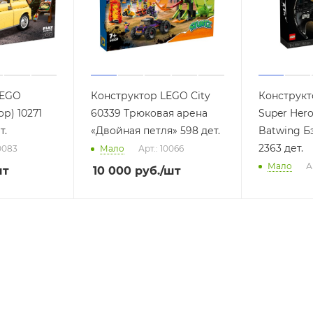
LEGO
Конструктор LEGO City
Конструкт
ор) 10271
60339 Трюковая арена
Super Hero
т.
«Двойная петля» 598 дет.
Batwing Бэ
2363 дет.
10083
Мало
Арт.: 10066
Мало
А
шт
10 000
руб.
/шт